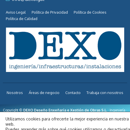
Aviso Legal
Política de Privacidad
Política de Cookies
Política de Calidad
Nosotros
Áreas de negocio
Contacto
Trabaja con nosotros
Copyright ©
DEXO Deseño Enxeñaría e Xestión de Obras S.L.
· Ingeniería ·
Infraestructuras · Instalaciones | Diseño web
inova3.net
Utilizamos cookies para ofrecerte la mejor experiencia en nuestra
web.
Puedes aprender más sobre qué cookies utilizamos o desactivarl