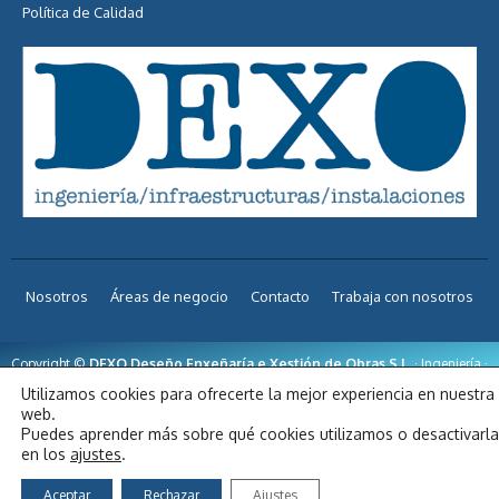
Política de Calidad
Nosotros
Áreas de negocio
Contacto
Trabaja con nosotros
Copyright ©
DEXO Deseño Enxeñaría e Xestión de Obras S.L.
· Ingeniería ·
Infraestructuras · Instalaciones | Diseño web
inova3.net
Utilizamos cookies para ofrecerte la mejor experiencia en nuestra
web.
Puedes aprender más sobre qué cookies utilizamos o desactivarl
en los
ajustes
.
Aceptar
Rechazar
Ajustes