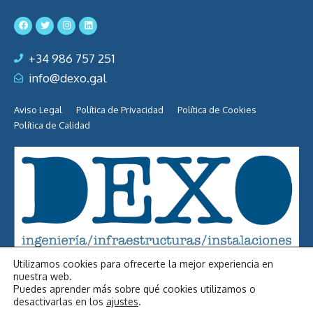
+34 986 757 251
info@dexo.gal
Aviso Legal
Política de Privacidad
Política de Cookies
Política de Calidad
Utilizamos cookies para ofrecerte la mejor experiencia en
nuestra web.
Puedes aprender más sobre qué cookies utilizamos o
desactivarlas en los
ajustes
.
Nosotros
Áreas de negocio
Contacto
Trabaja con nosotros